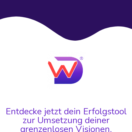
Entdecke jetzt dein Erfolgstool
zur Umsetzung deiner
grenzenlosen Visionen.